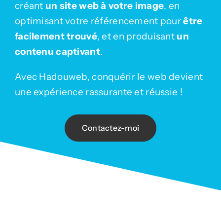
créant
un site web à votre image
, en
optimisant votre référencement pour
être
facilement trouvé
, et en produisant
un
contenu captivant
.
Avec Hadouweb, conquérir le web devient
une expérience rassurante et réussie !
Contactez-moi