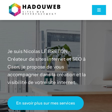
Passer
au
Toggle
Navigat
contenu
Accueil
Services
Je suis Nicolas LE BRETON,
Créateur de sites internet et SEO à
À propos
Caen, je propose de vous
accompagner dans la création et la
Contact
visibilité de votre site internet.
En savoir plus sur mes services